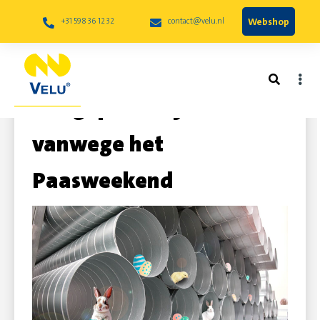
Webshop
+31 598 36 12 32
contact@velu.nl
Aangepaste tijden
vanwege het
Paasweekend