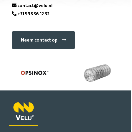
e
contact@velu.nl
+31 598 36 12 32
b
o
Neem contact op
o
k