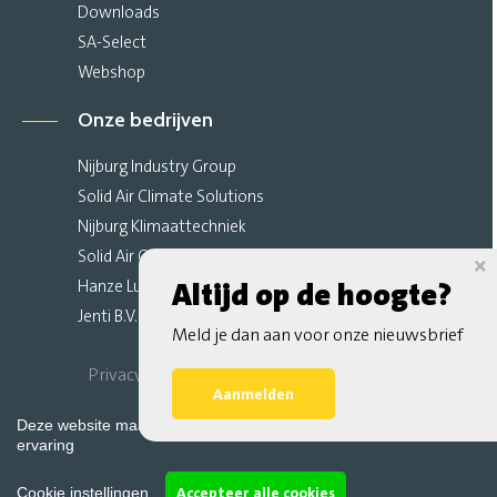
Downloads
SA-Select
Webshop
Onze bedrijven
Nijburg Industry Group
Solid Air Climate Solutions
Nijburg Klimaattechniek
Solid Air Climate Ceilings
Hanze Luchttechniek
Altijd op de hoogte?
Jenti B.V.
Meld je dan aan voor onze nieuwsbrief
Privacy Verklaring
Algemene Voorwaarden
Aanmelden
Sitemap
Deze website maakt gebruik van cookies voor de beste website
ervaring
Accepteer alle cookies
Cookie instellingen