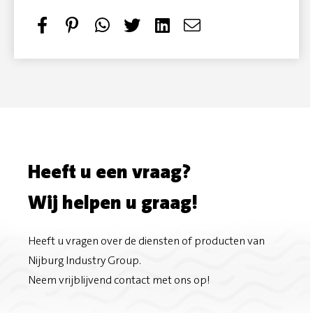
S
P
T
S
h
i
w
e
a
n
e
n
r
i
e
d
e
t
t
e
Heeft u een vraag?
o
m
Wij helpen u graag!
n
a
F
i
Heeft u vragen over de diensten of producten van
Nijburg Industry Group.
a
l
Neem vrijblijvend contact met ons op!
c