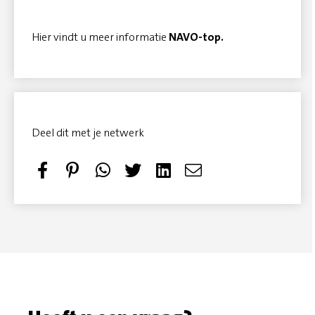
Hier vindt u meer informatie
NAVO-top
.
Deel dit met je netwerk
S
P
T
S
h
i
w
e
a
n
e
n
r
i
e
d
e
t
t
e