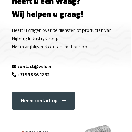
Heeft u een vraag?
o
m
Wij helpen u graag!
n
a
F
i
Heeft u vragen over de diensten of producten van
Nijburg Industry Group.
a
l
Neem vrijblijvend contact met ons op!
c
e
contact@velu.nl
+31 598 36 12 32
b
o
Neem contact op
o
k