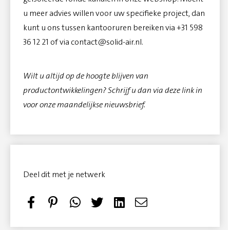
u meer advies willen voor uw specifieke project, dan
kunt u ons tussen kantooruren bereiken via +31 598
36 12 21 of via
contact@solid-air.nl
.
Wilt u altijd op de hoogte blijven van
productontwikkelingen?
Schrijf u dan via deze link in
voor onze maandelijkse nieuwsbrief.
Deel dit met je netwerk
S
P
T
S
h
i
w
e