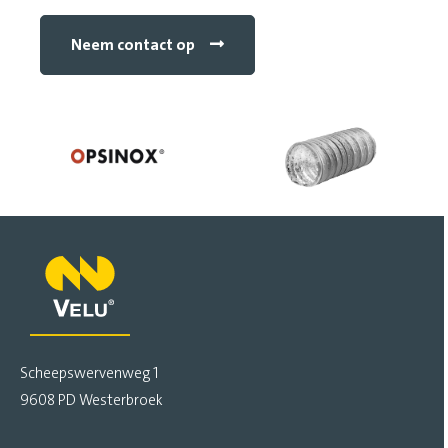
o
Neem contact op
o
k
Scheepswervenweg 1
9608 PD Westerbroek