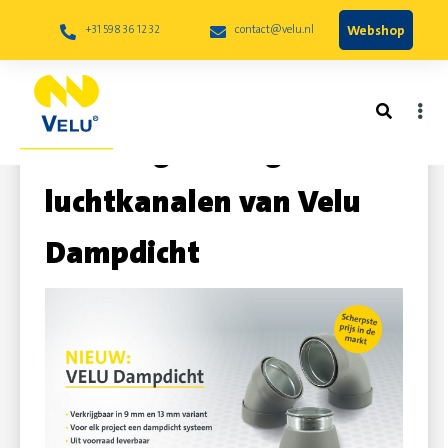
Webshop
+31 598 36 12 32
contact@velu.nl
De energiezuinige
luchtkanalen van Velu
Dampdicht