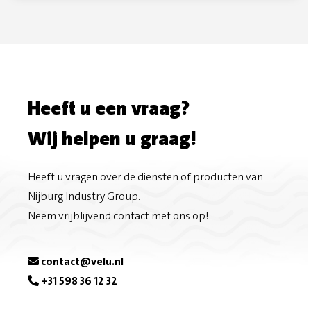
a
n
e
n
r
i
e
d
e
t
t
e
Heeft u een vraag?
o
m
Wij helpen u graag!
n
a
F
i
Heeft u vragen over de diensten of producten van
Nijburg Industry Group.
a
l
Neem vrijblijvend contact met ons op!
c
e
contact@velu.nl
+31 598 36 12 32
b