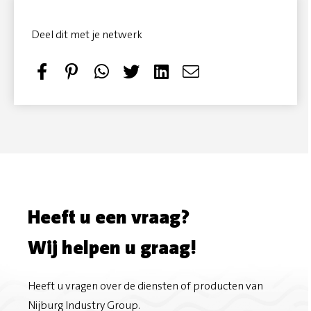
Deel dit met je netwerk
S
P
T
S
h
i
w
e
a
n
e
n
r
i
e
d
e
t
t
e
Heeft u een vraag?
o
m
Wij helpen u graag!
n
a
F
i
Heeft u vragen over de diensten of producten van
Nijburg Industry Group.
a
l