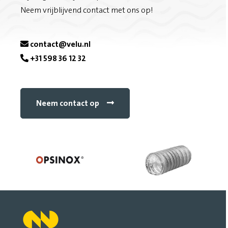
Neem vrijblijvend contact met ons op!
c
e
contact@velu.nl
+31 598 36 12 32
b
o
Neem contact op
o
k