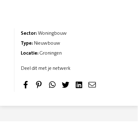
Sector:
Woningbouw
Type:
Nieuwbouw
Locatie:
Groningen
Deel dit met je netwerk
S
P
T
S
h
i
w
e
a
n
e
n
r
i
e
d
e
t
t
e