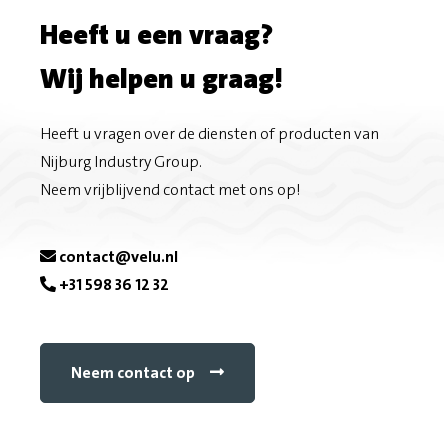
Heeft u een vraag?
o
m
Wij helpen u graag!
n
a
F
i
Heeft u vragen over de diensten of producten van
Nijburg Industry Group.
a
l
Neem vrijblijvend contact met ons op!
c
e
contact@velu.nl
+31 598 36 12 32
b
o
Neem contact op
o
k